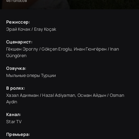
46
голосов
Режиссер:
Эрай Кочак / Eray Koçak
Сценарист:
Гёкшен Эроглу / Gökçen Eroglu, Инан Гюнгёрен / Inan
Güngören
Озвучка:
Мыльные оперы Турции
В ролях:
Хазал Адияман / Hazal Adiyaman, Осман Айдын / Osman
Aydin
Канал:
Star TV
Премьера: