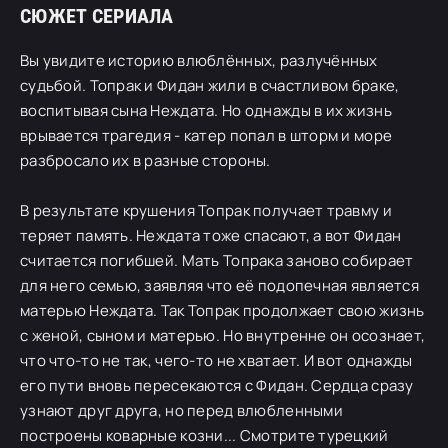
СЮЖЕТ СЕРИАЛА
Вы увидите историю влюблённых, разлучённых
судьбой. Топрак и Фидан жили в счастливом браке,
воспитывая сына Неждата. Но однажды в их жизнь
врывается трагедия - катер попал в шторм и море
разбросало их в разные стороны.
В результате крушения Топрак получает травму и
теряет память. Неждата тоже спасают, а вот Фидан
считается погибшей. Мать Топрака заново собирает
для него семью, заявляя что её подопечная является
матерью Неждата. Так Топрак продолжает свою жизнь
с женой, сыном и матерью. Но внутренне он осознает,
что что-то не так, чего-то не хватает. И вот однажды
его пути вновь пересекаются с Фидан. Сердца сразу
узнают друг друга, но перед влюбленными
построены коварные козни... Смотрите турецкий