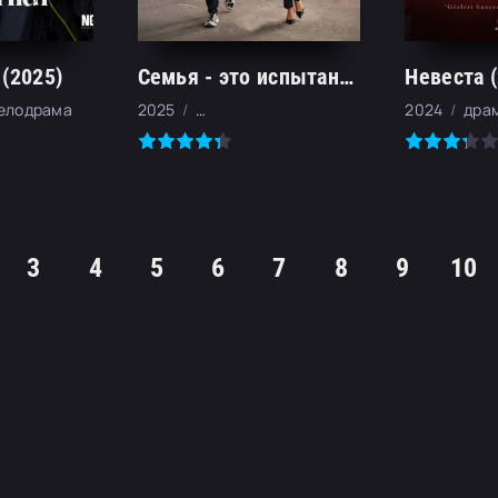
 (2025)
Семья - это испытание (2026)
Невеста (
мелодрама
2025
драма, мелодрама, криминал
2024
дра
3
4
5
6
7
8
9
10