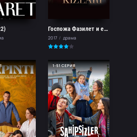
2)
Госпожа Фазилет и её дочери (2017)
ма
2017
драма
Я
1-51 СЕРИЯ