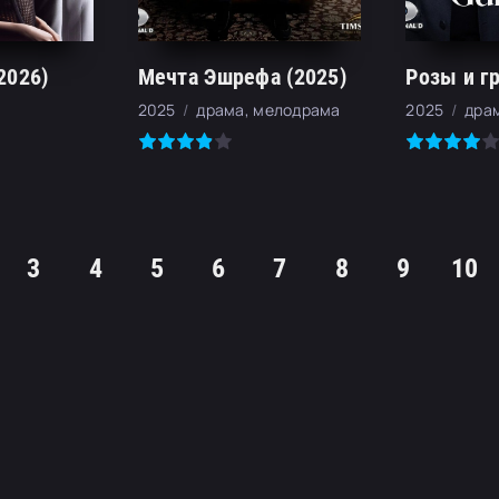
2026)
Мечта Эшрефа (2025)
Розы и гр
2025
драма, мелодрама
2025
дра
3
4
5
6
7
8
9
10