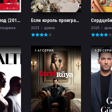
Запретный плод (2018)
Если король проиграет (2025)
Сердцеби
елодрама
2023
драма
2025
дра
1-47 СЕРИЯ
1-32 СЕР