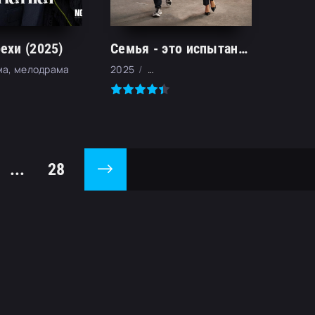
ехи (2025)
Семья - это испытание (2026)
ма, мелодрама
2025
драма, мелодрама, криминал
...
28