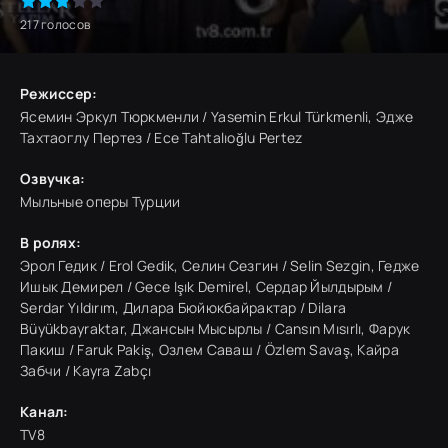
217
голосов
Режиссер:
Ясемин Эркул Тюркменли / Yasemin Erkul Türkmenli, Эдже
Тахтаоглу Пертез / Ece Tahtalıoğlu Pertez
Озвучка:
Мыльные оперы Турции
В ролях:
Эрол Гедик / Erol Gedik, Селин Сезгин / Selin Sezgin, Гедже
Ишык Демирел / Gece Işık Demirel, Сердар Йылдырым /
Serdar Yıldırım, Дилара Бюйюкбайрактар / Dilara
Büyükbayraktar, Джансын Мысырлы / Cansın Mısırlı, Фарук
Пакиш / Faruk Pakiş, Озлем Саваш / Özlem Savaş, Кайра
Забчи / Kayra Zabçı
Канал:
TV8