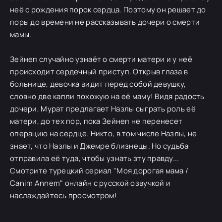
неё с рождения порок сердца. Поэтому он решает до
поры до времени не рассказывать дочери о смерти
мамы.
Зейнеп случайно узнаёт о смерти матери и у неё
происходит сердечный приступ. Открыв глаза в
больнице, девочка видит перед собой девушку,
словно две капли похожую на её маму! Видя радость
дочери, Мурат предлагает Назлы сыграть роль её
матери, до тех пор, пока Зейнеп не перенесет
операцию на сердце. Никто, в том числе Назлы, не
знает, что Назлы и Джемре близнецы. Но судьба
отправила её туда, чтобы узнать эту правду...
Смотрите турецкий сериал "Моя дорогая мама /
Canim Annem" онлайн с русской озвучкой и
наслаждайтесь просмотром!