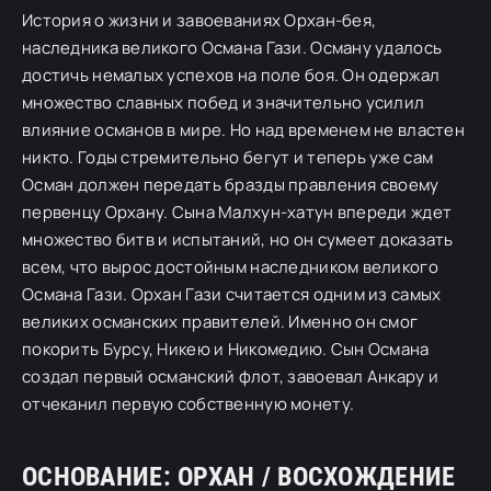
История о жизни и завоеваниях Орхан-бея,
наследника великого Османа Гази. Осману удалось
достичь немалых успехов на поле боя. Он одержал
множество славных побед и значительно усилил
влияние османов в мире. Но над временем не властен
никто. Годы стремительно бегут и теперь уже сам
Осман должен передать бразды правления своему
первенцу Орхану. Сына Малхун-хатун впереди ждет
множество битв и испытаний, но он сумеет доказать
всем, что вырос достойным наследником великого
Османа Гази. Орхан Гази считается одним из самых
великих османских правителей. Именно он смог
покорить Бурсу, Никею и Никомедию. Сын Османа
создал первый османский флот, завоевал Анкару и
отчеканил первую собственную монету.
ОСНОВАНИЕ: ОРХАН / ВОСХОЖДЕНИЕ