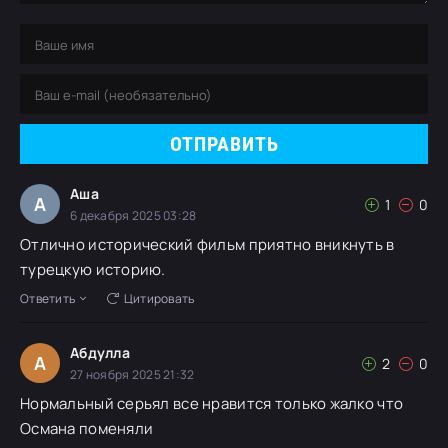
ОТПРАВИТЬ
Аша
А
1
0
6 декабря 2025 03:28
Отлично исторический фильм приятно вникнуть в
турецкую историю.
Ответить
Цитировать
Абдулла
А
2
0
27 ноября 2025 21:32
Нормальный серьял все нравится только жалко что
Османа поменяли