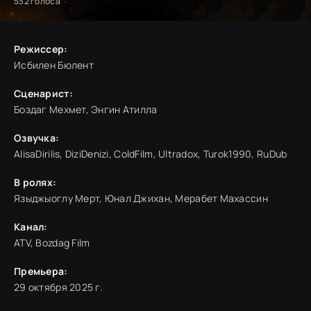
532
голоса
Режиссер:
Исбилен Бюлент
Сценарист:
Боздаг Мехмет, Энгин Атилла
Озвучка:
AlisaDirilis, DiziDenizi, ColdFilm, Ultradox, Turok1990, RuDub
В ролях:
Языджыоглу Мерт, Юнал Джихан, Мерабет Махассин
Канал:
ATV
,
Bozdag Film
Премьера:
29 октября 2025 г.