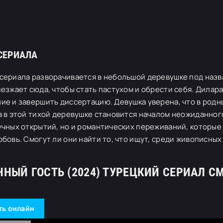
СЕРИАЛА
сериала разворачивается в небольшой деревушке под назва
иезжает сюда, чтобы стать пастухом и обрести себя. Дилар
ие и завершить диссертацию. Девушка уверена, что в родн
а в этой тихой деревушке становится началом неожиданног
учных открытий, но и романтических переживаний, которые 
юбовь. Смогут ли они найти то, что ищут, среди живописн
ННЫЙ ГОСТЬ (2024) ТУРЕЦКИЙ СЕРИАЛ С
ть онлайн