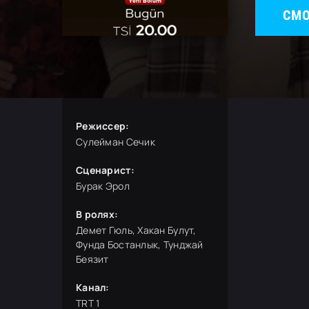
СМО
Режиссер:
Сулейман Сечик
Сценарист:
Бурак Эрол
В ролях:
Демет Гюль, Хакан Булут,
Фунда Бостанлык, Тунджай
Беязит
Канал:
TRT 1