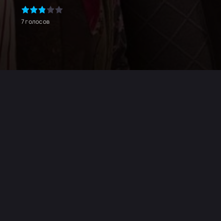
7
голосов