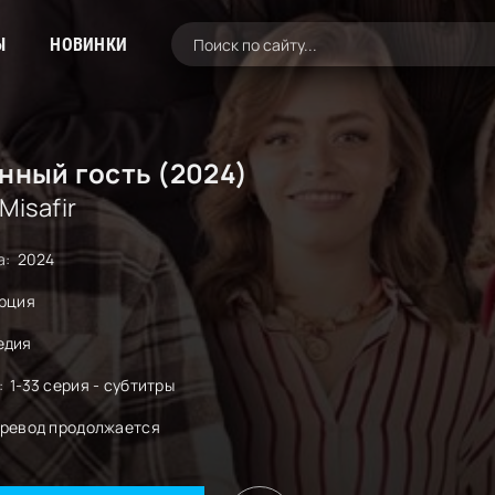
Ы
НОВИНКИ
нный гость (2024)
 Misafir
а:
2024
рция
едия
:
1-33 серия - субтитры
ревод продолжается