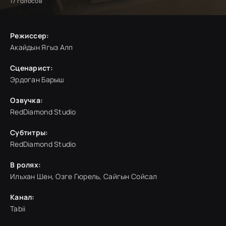
17
голосов
Режиссер:
Акайдын Ягыз Алп
Сценарист:
Эрдоган Барыш
Озвучка:
RedDiamond Studio
Субтитры:
RedDiamond Studio
В ролях:
Ильхан Шен, Озге Гюрель, Сайгын Сойсал
Канал:
Tabii