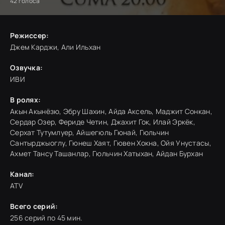
42
голоса
Режиссер:
Джем Карджи, Али Ильхан
Озвучка:
ИВИ
В ролях:
Акын Акынёзю, Эбру Шахин, Айда Аксель, Маджит Сонкан,
Сердар Озер, Фериде Четин, Джахит Гок, Илай Эркёк,
Серхат Тутумлуер, Айшегюль Гюнай, Гюльчин
Сантырджыоглу, Гюнеш Хаят, Гювен Хокна, Ойя Унустасы,
Ахмет Тансу Ташанлар, Гюльчин Хатыхан, Айдан Бурхан
Канал:
ATV
Всего серий:
256 серий по 45 мин.