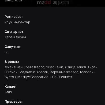
346
голосов
Режиссер:
Улуч Байрактар
Сценарист:
Керем Дерен
Озвучка:
IVI
В ролях:
Джан Яман, Грета Ферро, Уилл Кемп, Дэвид Найкл, Киран
О’Рейли, Мадалена Араган, Вероника Феррес, Кэролайн
Бултон, Магнус Самуэльсон, Сай Беннетт
Канал:
Gain
Премьера: