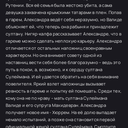
Рутении. Вся её семья была жестоко убита, а сама
девушка захвачена крымскими татарами в плен. Попав
в гарем, Александра ведёт себя неразумно, но Валиде
объясняет ей, что теперь она рабыня и принадлежит
султану. Нигяр-калфа рассказывает Александре, что в
гареме можно сделать неплохую карьеру. Александра
отличается от остальных наложниц своенравным
характером. Но она внимает совету одной из
наставниц вести себя более благоразумно – ведь это
путь в покои, а, возможно, и к сердцу султана
Сулеймана. И ей удается обратить на себя внимание
повелителя. Яркий взлет наложницы вызывает
ревность в гареме и попытку ей помешать. Среди тех,
кому она не по нраву – мать султана Сулеймана
Валиде и его супруга Махидевран. Александра
получает новое имя - Хюррем. На её долю выпадает
немало испытаний, а позже она становится первой
официальной женой султана Сулеймана. Смотрите