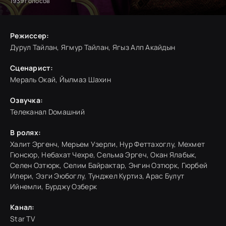
1939
голосов
Режиссер:
Дурул Тайлан, Ягмур Тайлан, Ягыз Алп Акайдын
Сценарист:
Мераль Окай, Йылмаз Шахин
Озвучка:
Телеканал Dомашний
В ролях:
Халит Эргенч, Мерьем Узерли, Нур Феттахоглу, Мехмет
Гюнсюр, Небахат Чехре, Сельма Эргеч, Окан Ялабык,
Селен Озтюрк, Селим Байрактар, Энгин Озтюрк, Гюрбей
Илери, Эзги Эюбоглу, Тунджел Куртиз, Арас Булут
Ийнемли, Бурджу Озберк
Канал:
Star TV