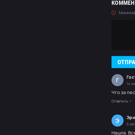
КОММЕН
Минима
ОТПР
Гос
Г
14 а
Что за пес
Ответить
Эри
Э
6 ав
Нашла. Вс