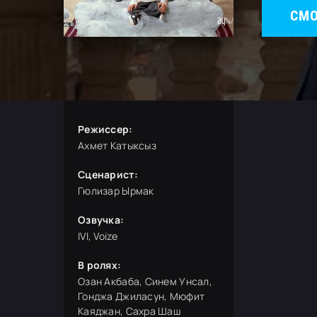
СМО
Режиссер:
Ахмет Катыксыз
Сценарист:
Гюлизар Ырмак
Озвучка:
IVI, Voize
В ролях:
Озан Акбаба, Синем Унсал,
Гонджа Джиласун, Мюфит
Каяджан, Сахра Шаш