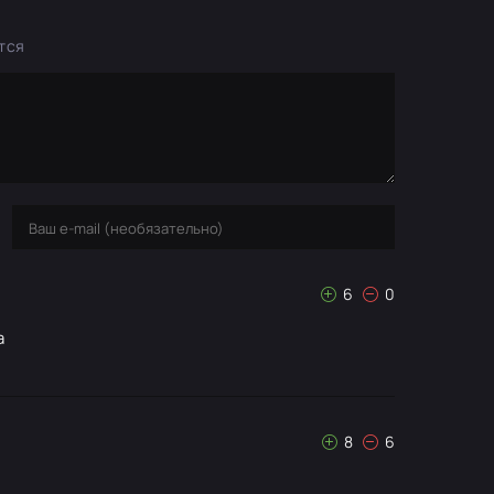
тся
6
0
а
8
6