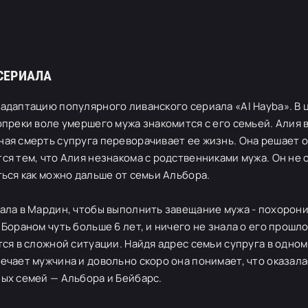
СЕРИАЛА
адаптацию популярного ливанского сериала «Al Hayba». В 
опреки воле умершего мужа знакомится с его семьей. Алия в
ая смерть супруга переворачивает ее жизнь. Она решает о
ся тем, что Алия незнакома с родственниками мужа. Он не 
ться как можно дальше от семьи Альбора.
ала в Мардин, чтобы выполнить завещание мужа - похорони
 Бораном чуть больше 6 лет, и ничего не знала о его прошло
тся в сложной ситуации. Найдя адрес семьи супруга в одном
ечает мужчина и довольно скоро она понимает, что оказала
ых семей — Альбора и Бейбарс.