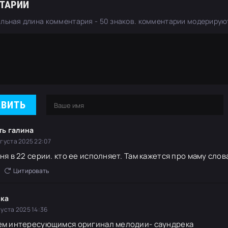
ТАРИИ
льная длина комментария - 50 знаков. комментарии модерирую
АВИТЬ
ть галина
вгуста 2025 22:07
ня в 22 серии. кто ее исполняет. Там кажется про маму слов
Цитировать
ка
густа 2025 14:36
ем интересующимся оригинал мелодии- саундрека