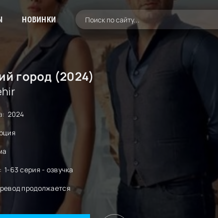
Ы
НОВИНКИ
ий город (2024)
hir
а:
2024
рция
ма
:
1-63 серия - озвучка
ревод продолжается