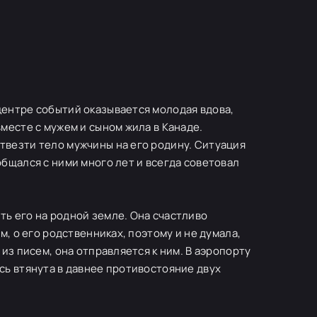
центре событий оказывается молодая вдова,
месте с мужем и сыном жила в Канаде.
твезти тело мужчины на его родину. Ситуация
общался с ними много лет и всегда советовал
ть его на родной земле. Она счастливо
м, о его родственниках, поэтому и не думала,
 из писем, она отправляется к ним. В аэропорту
сь втянута в давнее противостояние двух