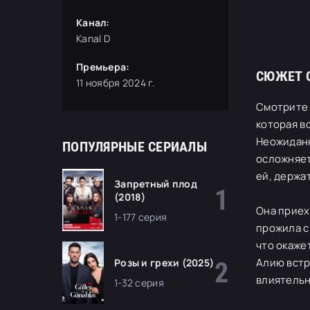
Канал:
Kanal D
Премьера:
СЮЖЕТ 
11 ноября 2024 г.
Смотрите 
которая в
Неожиданн
ПОПУЛЯРНЫЕ СЕРИАЛЫ
осложняет
ей, держа
Запретный плод
(2018)
Она приех
1-177 серия
прожила с
что окаже
Алию встр
Розы и грехи (2025)
влиятельн
1-32 серия