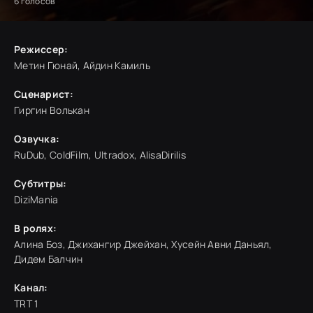
6
голосов
Режиссер:
Метин Гюнай, Айдин Камиль
Сценарист:
Гиргин Волькан
Озвучка:
RuDub, ColdFilm, Ultradox, AlisaDirilis
Субтитры:
DiziMania
В ролях:
Алина Боз, Джихангир Джейхан, Хусейн Авни Даньял,
Дидем Балчин
Канал:
TRT 1