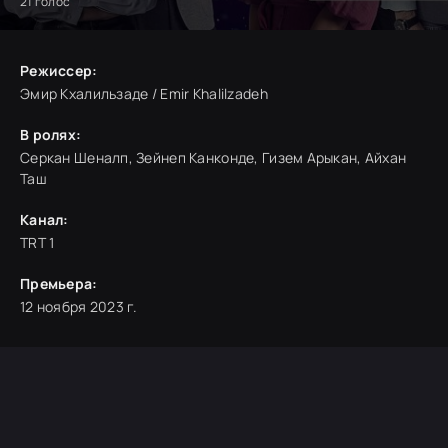
21
голос
Режиссер:
Эмир Кхалильзаде / Emir Khalilzadeh
В ролях:
Серкан Шеналп, Зейнеп Канконде, Гизем Арыкан, Айхан
Таш
Канал:
TRT 1
Премьера:
12 ноября 2023 г.