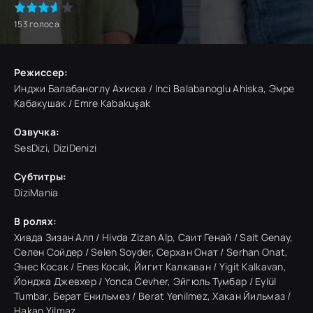
153
голоса
Режиссер:
Инджи Балабаноглу Ахиска / Inci Balabanoglu Ahiska, Эмре
Кабакушак / Emre Kabakuşak
Озвучка:
SesDizi, DiziDenizi
Субтитры:
DiziMania
В ролях:
Хивда Зизан Алп / Hivda Zizan Alp, Саит Генай / Sait Genay,
Селен Сойдер / Selen Soyder, Серхан Онат / Serhan Onat,
Энес Косак / Enes Kocak, Йигит Калкаван / Yigit Kalkavan,
Йонджа Джевхер / Yonca Cevher, Эйгюль Тумбар / Eylül
Tumbar, Берат Енильмез / Berat Yenilmez, Хакан Йильмаз /
Hakan Yilmaz