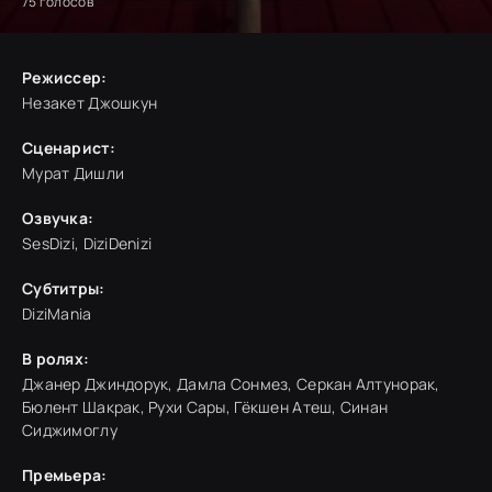
75
голосов
Режиссер:
Незакет Джошкун
Сценарист:
Мурат Дишли
Озвучка:
SesDizi, DiziDenizi
Субтитры:
DiziMania
В ролях:
Джанер Джиндорук, Дамла Сонмез, Серкан Алтунорак,
Бюлент Шакрак, Рухи Сары, Гёкшен Атеш, Синан
Сиджимоглу
Премьера: