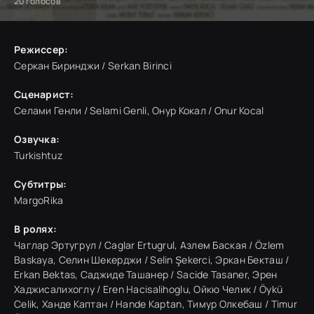
20
голосов
Режиссер:
Серкан Биринджи / Serkan Birinci
Сценарист:
Селами Генли / Selami Genli, Онур Кокал / Onur Kocal
Озвучка:
Turkishtuz
Субтитры:
MargoRika
В ролях:
Чаглар Эртугрул / Caglar Ertugrul, Азлем Баская / Özlem
Baskaya, Селин Шекерджи / Selin Şekerci, Эркан Бекташ /
Erkan Bektas, Саджиде Ташанер / Sacide Tasaner, Эрен
Хаджисалихоглу / Eren Hacisalihoglu, Ойкю Челик / Öykü
Celik, Ханде Каптан / Hande Kaptan, Тимур Олкебаш / Timur