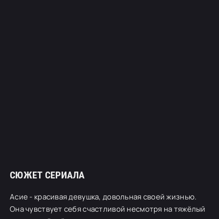
СЮЖЕТ СЕРИАЛА
Асие - красивая девушка, довольная своей жизнью.
Она чувствует себя счастливой несмотря на тяжёлый