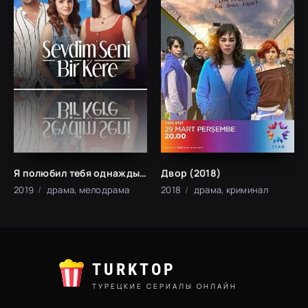
Я полюбил тебя однажды (2019)
Двор (2018)
2019
драма, мелодрама
2018
драма, криминал
TURKTOP
ТУРЕЦКИЕ СЕРИАЛЫ ОНЛАЙН